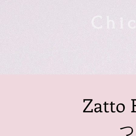
Chic
Zatt
っ