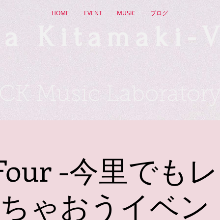
HOME
EVENT
MUSIC
ブログ
a Kitamaki-V
CK Music Laborator
o Four -今里で
ちゃおうイベン