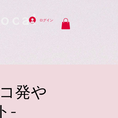
ocal
ログイン
y
もレコ発や
ト-