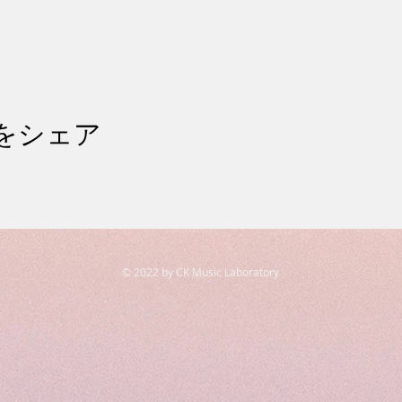
をシェア
© 2022 by CK Music Laboratory