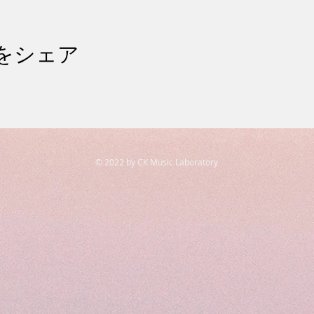
をシェア
© 2022 by CK Music Laboratory