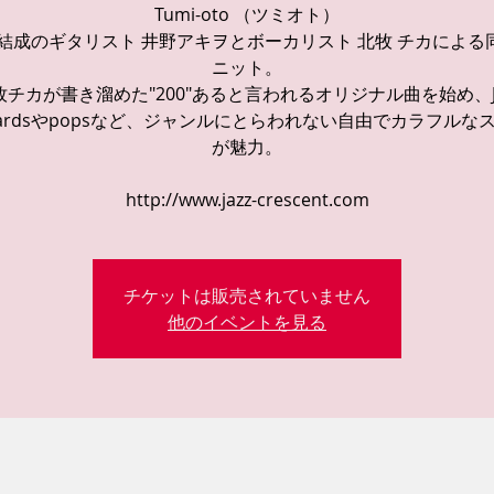
Tumi-oto （ツミオト）
1年結成のギタリスト 井野アキヲとボーカリスト 北牧 チカによる
ニット。
牧チカが書き溜めた"200"あると言われるオリジナル曲を始め、Ja
ndardsやpopsなど、ジャンルにとらわれない自由でカラフルな
が魅力。
http://www.jazz-crescent.com
チケットは販売されていません
他のイベントを見る