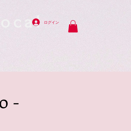
ocal
ログイン
y
 -