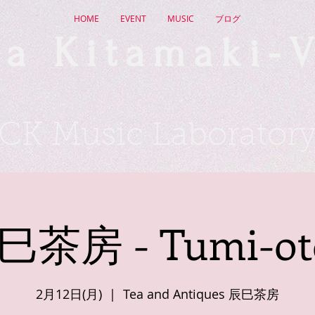
HOME
EVENT
MUSIC
ブログ
a Kitamaki-V
CK Music Laborator
巳茶房 - Tumi-oto
2月12日(月)
  |  
Tea and Antiques 辰巳茶房