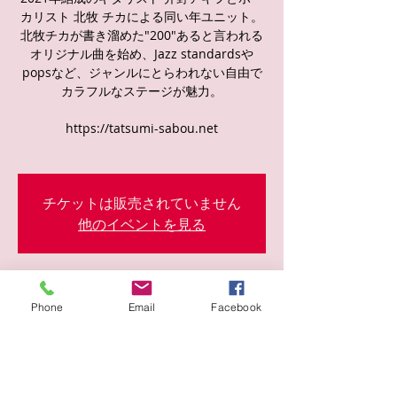
カリスト 北牧 チカによる同い年ユニット。
北牧チカが書き溜めた"200"あると言われる
オリジナル曲を始め、Jazz standardsや
popsなど、ジャンルにとらわれない自由で
カラフルなステージが魅力。
https://tatsumi-sabou.net
チケットは販売されていません
他のイベントを見る
日時・場所
Phone
Email
Facebook
2022年8月21日 18:00
岡本１丁目１４−１８, 日本、〒658-0072 兵
庫県神戸市東灘区岡本１丁目１４−１８