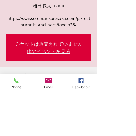
植田 良太 piano
https://swissotelnankaiosaka.com/ja/rest
aurants-and-bars/tavola36/
チケットは販売されていません
他のイベントを見る
日時・場所
Phone
Email
Facebook
2022年8月19日 19:00
難波５丁目１−６０, 日本、〒542-0076 大阪
府大阪市中央区難波５丁目１−６０
このイベントをシェア