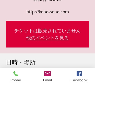
http://kobe-sone.com
チケットは販売されていません
他のイベントを見る
日時・場所
2023年4月24日 18:30
中山手通１丁目２４−１０, 日本、〒650-
Phone
Email
Facebook
0004 兵庫県神戸市中央区中山手通１丁目２
４−１０
このイベントをシェア