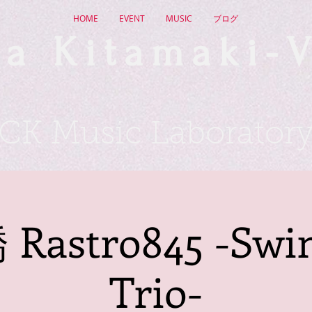
HOME
EVENT
MUSIC
ブログ
a Kitamaki-V
CK Music Laborator
astro845 -Swin
Trio-