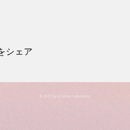
をシェア
© 2022 by CK Music Laboratory