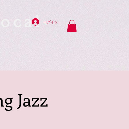
ocal
ログイン
y
g Jazz