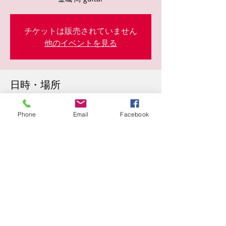
チケットは販売されていません
他のイベントを見る
日時・場所
2022年12月23日 20:30
東心斎橋２丁目５−２９, 日本、〒542-0083
Phone
Email
Facebook
大阪府大阪市中央区東心斎橋２丁目５−２９
このイベントをシェア