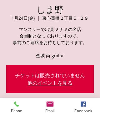
しま野
1月24日(金)
  |  
東心斎橋２丁目５−２９
マンスリーで出演 ミナミの名店
会員制となっておりますので、
事前のご連絡をお待ちしております。
金城 尚 guitar
チケットは販売されていません
他のイベントを見る
日時・場所
Phone
Email
Facebook
2025年1月24日 20:30
東心斎橋２丁目５−２９, 日本、〒542-0083
大阪府大阪市中央区東心斎橋２丁目５−２９