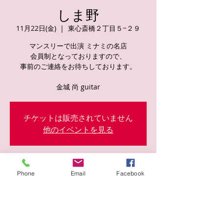
しま野
11月22日(金)
  |  
東心斎橋２丁目５−２９
マンスリーで出演 ミナミの名店
会員制となっておりますので、
事前のご連絡をお待ちしております。
金城 尚 guitar
チケットは販売されていません
他のイベントを見る
日時・場所
Phone
Email
Facebook
2024年11月22日 20:30
東心斎橋２丁目５−２９, 日本、〒542-0083
大阪府大阪市中央区東心斎橋２丁目５−２９