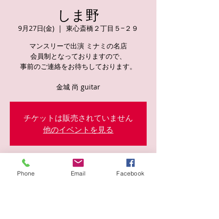
しま野
9月27日(金)
  |  
東心斎橋２丁目５−２９
マンスリーで出演 ミナミの名店
会員制となっておりますので、
事前のご連絡をお待ちしております。
金城 尚 guitar
チケットは販売されていません
他のイベントを見る
日時・場所
Phone
Email
Facebook
2024年9月27日 20:30
東心斎橋２丁目５−２９, 日本、〒542-0083
大阪府大阪市中央区東心斎橋２丁目５−２９