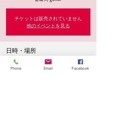
チケットは販売されていません
他のイベントを見る
日時・場所
2024年1月26日 20:30
東心斎橋２丁目５−２９, 日本、〒542-0083
Phone
Email
Facebook
大阪府大阪市中央区東心斎橋２丁目５−２９
このイベントをシェア