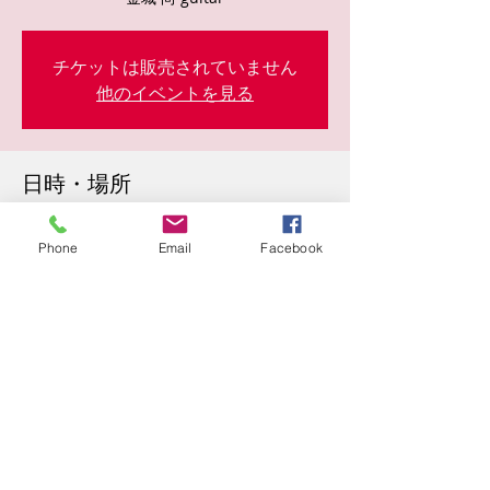
チケットは販売されていません
他のイベントを見る
日時・場所
2023年11月24日 20:30
東心斎橋２丁目５−２９, 日本、〒542-0083
Phone
Email
Facebook
大阪府大阪市中央区東心斎橋２丁目５−２９
このイベントをシェア