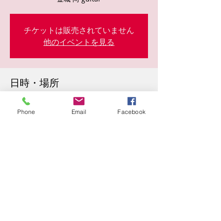
チケットは販売されていません
他のイベントを見る
日時・場所
2022年8月26日 20:30
東心斎橋２丁目５−２９, 日本、〒542-0083
Phone
Email
Facebook
大阪府大阪市中央区東心斎橋２丁目５−２９
このイベントをシェア