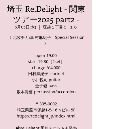
埼玉 Re.Delight - 関東
ツアー2025 part2 -
6月05日(木)
  |  
塚越１丁目５−１６
《 北牧チカx田村麻紀子 Special Session
》
open 19:00
start 19:30（2set）
charge ￥4,000
田村麻紀子 clarinet
小川悦司 guitar
金子健 bass
坂本貴啓 percussion/accordion
〒335-0002
埼玉県蕨市塚越1-5-16 Nビル 5F
https://redelight.jp/index.html
📽️Re.Delight 配信チケットも発売