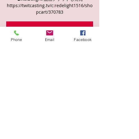
https://twitcasting.tv/c:redelight1516/sho
pcart/370783
チケットは販売されていません
他のイベントを見る
Phone
Email
Facebook
日時・場所
2025年6月05日 19:30
塚越１丁目５−１６, 日本、〒335-0002 埼玉
県蕨市塚越１丁目５−１６
このイベントをシェア