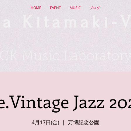
HOME
EVENT
MUSIC
ブログ
a Kitamaki-V
CK Music Laborator
e.Vintage Jazz 20
4月17日(金)
  |  
万博記念公園