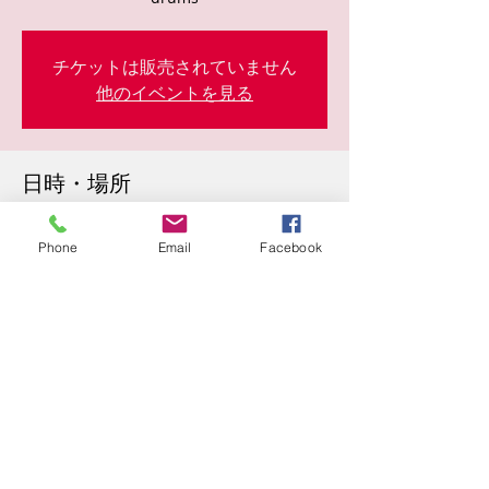
チケットは販売されていません
他のイベントを見る
日時・場所
2026年10月30日 19:30
Pochi, 日本、〒673-0892 兵庫県明石市本町
Phone
Email
Facebook
１−１−２丁目 B1F
このイベントをシェア