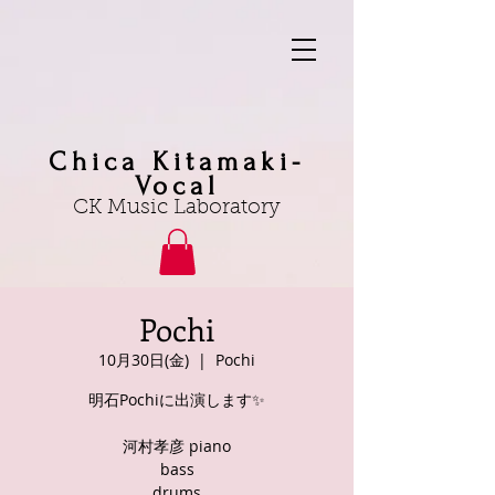
Chica Kitamaki-
Vocal
CK Music Laboratory
Pochi
10月30日(金)
  |  
Pochi
明石Pochiに出演します✨
河村孝彦 piano
bass
drums