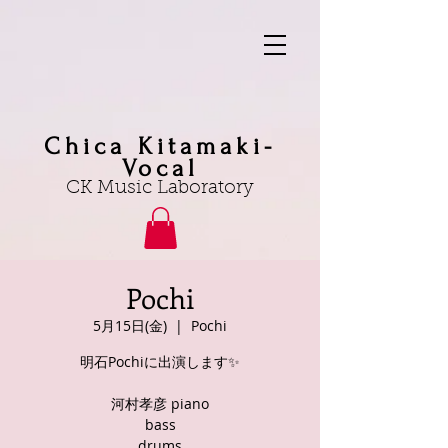
Chica Kitamaki-
Vocal
CK Music Laboratory
Pochi
5月15日(金)
  |  
Pochi
明石Pochiに出演します✨
河村孝彦 piano
bass
drums