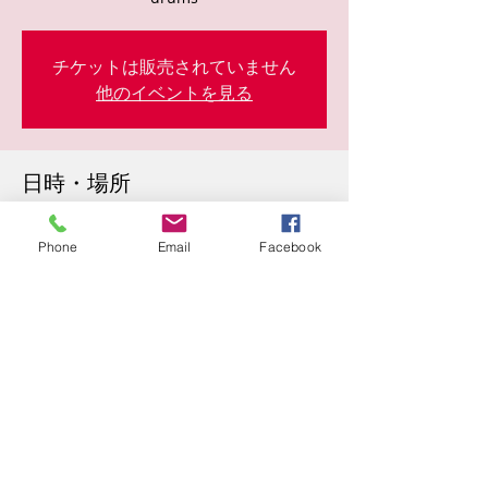
チケットは販売されていません
他のイベントを見る
日時・場所
2026年5月15日 19:30
Pochi, 日本、〒673-0892 兵庫県明石市本町
Phone
Email
Facebook
１−１−２丁目 B1F
このイベントをシェア