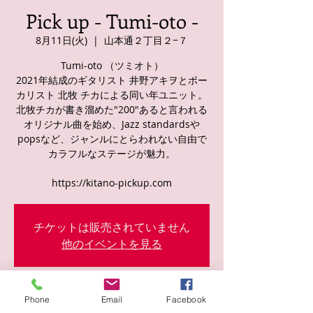
Pick up - Tumi-oto -
8月11日(火)
  |  
山本通２丁目２−７
Tumi-oto （ツミオト）
2021年結成のギタリスト 井野アキヲとボー
カリスト 北牧 チカによる同い年ユニット。
北牧チカが書き溜めた"200"あると言われる
オリジナル曲を始め、Jazz standardsや
popsなど、ジャンルにとらわれない自由で
カラフルなステージが魅力。
https://kitano-pickup.com
チケットは販売されていません
他のイベントを見る
日時・場所
Phone
Email
Facebook