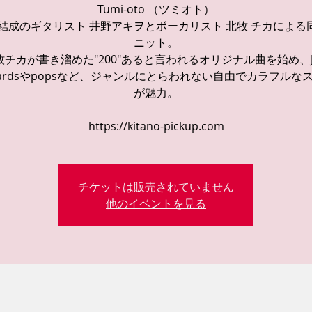
Tumi-oto （ツミオト）
1年結成のギタリスト 井野アキヲとボーカリスト 北牧 チカによる
ニット。
牧チカが書き溜めた"200"あると言われるオリジナル曲を始め、Ja
ndardsやpopsなど、ジャンルにとらわれない自由でカラフルな
が魅力。
https://kitano-pickup.com
チケットは販売されていません
他のイベントを見る