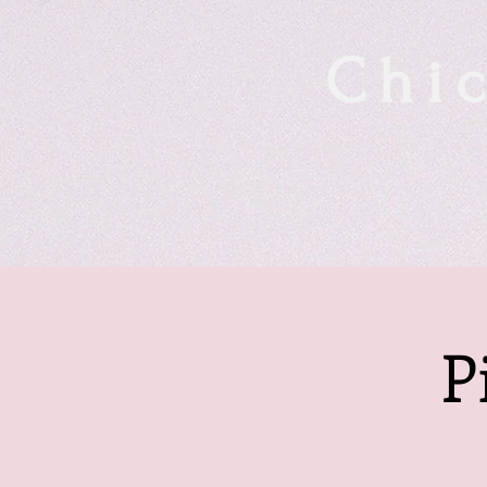
Chic
P