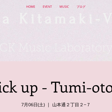
HOME
EVENT
MUSIC
ブログ
a Kitamaki-V
CK Music Laborator
ick up - Tumi-oto
7月06日(土)
  |  
山本通２丁目２−７