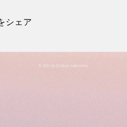
をシェア
© 2022 by CK Music Laboratory