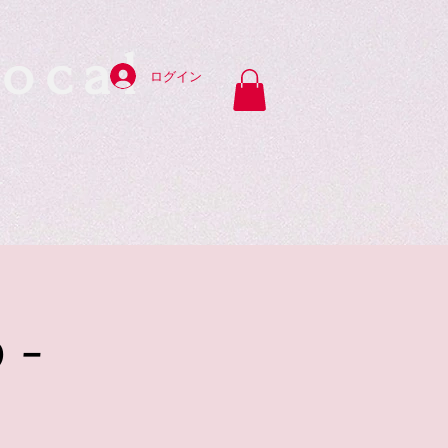
ocal
ログイン
y
 -