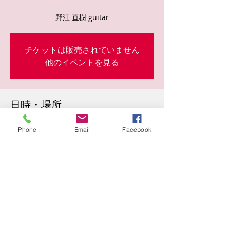
野江 直樹 guitar
チケットは販売されていません
他のイベントを見る
日時・場所
2023年4月23日 11:30
Phone
Email
Facebook
駒ヶ谷１４０, 日本、〒583-0841 大阪府羽
曳野市駒ヶ谷１４０
このイベントをシェア