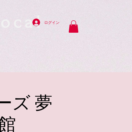
ocal
ログイン
y
ーズ 夢
館