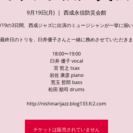
9月19日(月)
  |  
西成永信防災会館
7-9/19の3日間、西成ジャズに出演のミュージシャンが一挙に揃
最終日のトリを、臼井優子さんと一緒に務めさせていただきま
18:00〜19:00
臼井 優子 vocal
宮 哲之 tsax
岩佐 康彦 piano
荒玉 哲郎 bass
松田 順司 drums
http://nishinarijazz.blog133.fc2.com
チケットは販売されていません