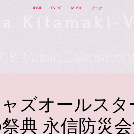
HOME
EVENT
MUSIC
ブログ
a Kitamaki-V
CK Music Laborator
ャズオールスタ
の祭典 永信防災会