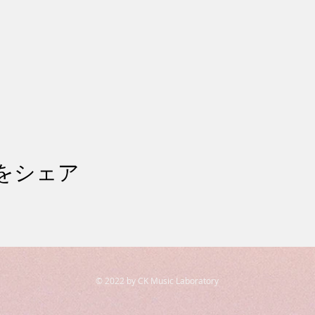
をシェア
© 2022 by CK Music Laboratory