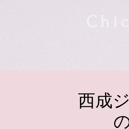
Chic
西成ジ