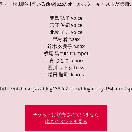
ラマー松田順司率いる西成Jazzのオールスターキャストが勢揃
豊島 弘子 voice
宮藤 晃妃 voice
北牧 チカ voice
里村 稔 t.sax
鈴木 久美子 a.sax
横尾 昌ニ郎 trumpet
倉 さとこ piano
西川 サトシ bass
松田 順司 drums
http://nishinarijazz.blog133.fc2.com/blog-entry-154.html?sp
チケットは販売されていません
他のイベントを見る