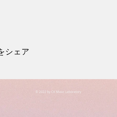
をシェア
© 2022 by CK Music Laboratory