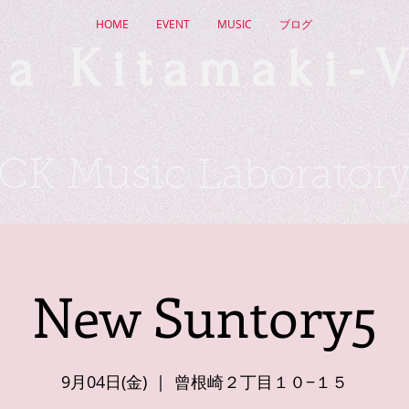
HOME
EVENT
MUSIC
ブログ
a Kitamaki-V
CK Music Laborator
New Suntory5
9月04日(金)
  |  
曾根崎２丁目１０−１５