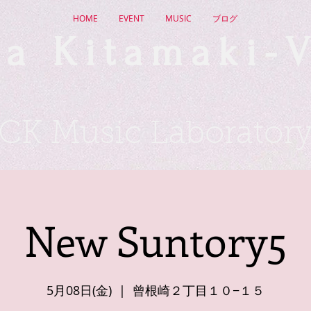
HOME
EVENT
MUSIC
ブログ
a Kitamaki-V
CK Music Laborator
New Suntory5
5月08日(金)
  |  
曾根崎２丁目１０−１５