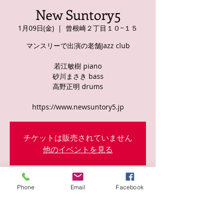
New Suntory5
1月09日(金)
  |  
曾根崎２丁目１０−１５
マンスリーで出演の老舗Jazz club
若江敏樹 piano
砂川まさき bass
高野正明 drums
https://www.newsuntory5.jp
チケットは販売されていません
他のイベントを見る
日時・場所
Phone
Email
Facebook
2026年1月09日 19:00
曾根崎２丁目１０−１５, 日本、〒530-0057