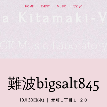
HOME
EVENT
MUSIC
ブログ
a Kitamaki-V
CK Music Laborator
難波bigsalt845
10月30日(水)
  |  
元町１丁目１−２０