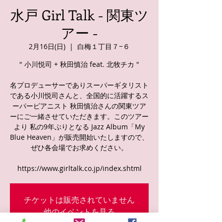
水戸 Girl Talk - 関東ツ
アー -
2月16日(日)
  |  
白梅１丁目７−６
" 小川悦司 + 秋田慎治 feat. 北牧チカ "
名プロデューサーでありスーパーギタリスト
である小川悦司さんと、全国的に活躍するス
ーパーピアニスト 秋田慎治さんの関東ツア
ーにご一緒させていただきます。このツアー
より 私の9年ぶりとなる Jazz Album「My
Blue Heaven」が販売開始いたしますので、
ぜひ各会場でお求めください。
https://www.girltalk.co.jp/index.shtml
チケットは販売されていません
他のイベントを見る