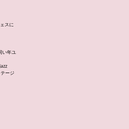
ェスに
同い年ユ
zz
ステージ