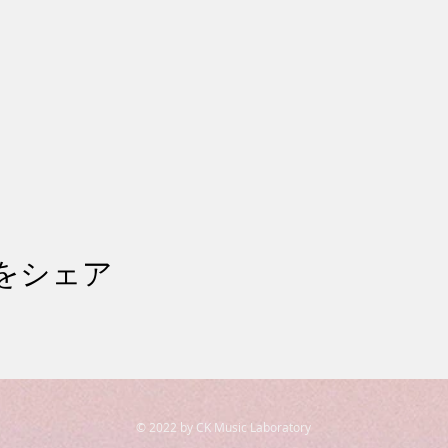
をシェア
© 2022 by CK Music Laboratory