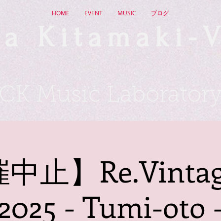
HOME
EVENT
MUSIC
ブログ
a Kitamaki-V
CK Music Laborator
止】Re.Vintage
2025 - Tumi-oto 