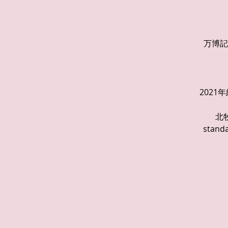
万博記
202
北
sta