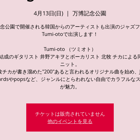
4月13日(日)
  |  
万博記念公園
念公園で開催される韓国からのアーティストも出演のジャズフ
Tumi-otoで出演します！
Tumi-oto （ツミオト）
1年結成のギタリスト 井野アキヲとボーカリスト 北牧 チカによる
ニット。
牧チカが書き溜めた"200"あると言われるオリジナル曲を始め、Ja
ndardsやpopsなど、ジャンルにとらわれない自由でカラフルな
チケットは販売されていません
他のイベントを見る