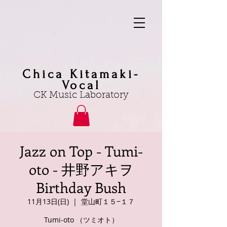
Chica Kitamaki-
Vocal
CK Music Laboratory
Jazz on Top - Tumi-
oto - 井野アキヲ
Birthday Bush
11月13日(日)
  |  
堂山町１５−１７
Tumi-oto （ツミオト）