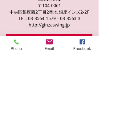
〒104-0061
中央区銀座西2丁目2番地 銀座インズ2-2F
TEL: 03-3564-1579・03-3563-3
http://ginzaswing.jp
チケットは販売されていません
Phone
Email
Facebook
他のイベントを見る
日時・場所
2025年6月02日 19:00
２, 日本、〒104-0061 東京都中央区銀座２
丁目２
このイベントをシェア