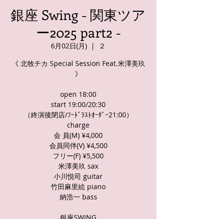
銀座 Swing - 関東ツア
ー2025 part2 -
6月02日(月)
  |  
２
《 北牧チカ Special Session Feat.米澤美玖
》
open 18:00
start 19:00/20:30
（終演後閉店/ﾌｰﾄﾞﾗｽﾄｵｰﾀﾞｰ21:00）
charge
会 員(M) ¥4,000
会員同伴(V) ¥4,500
フリー(F) ¥5,500
米澤美玖 sax
小川悦司 guitar
竹田麻里絵 piano
納浩一 bass
銀座SWING