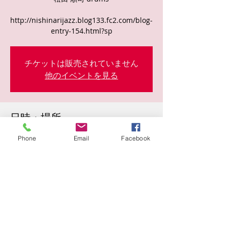
http://nishinarijazz.blog133.fc2.com/blog-
entry-154.html?sp
チケットは販売されていません
他のイベントを見る
日時・場所
2023年6月10日 19:00
Phone
Email
Facebook
太子１丁目４−２, 日本、〒557-0002 大阪府
大阪市西成区太子１丁目４−２
このイベントをシェア