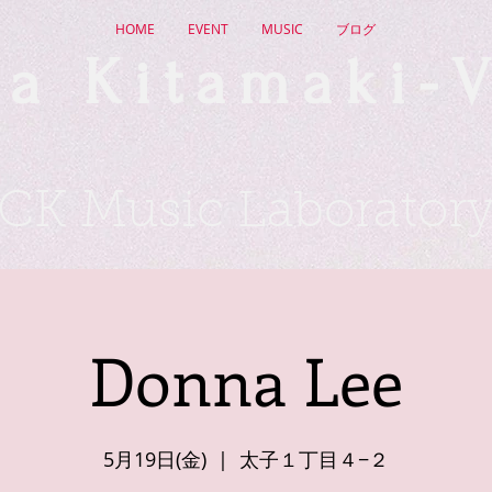
HOME
EVENT
MUSIC
ブログ
a Kitamaki-V
CK Music Laborator
Donna Lee
5月19日(金)
  |  
太子１丁目４−２