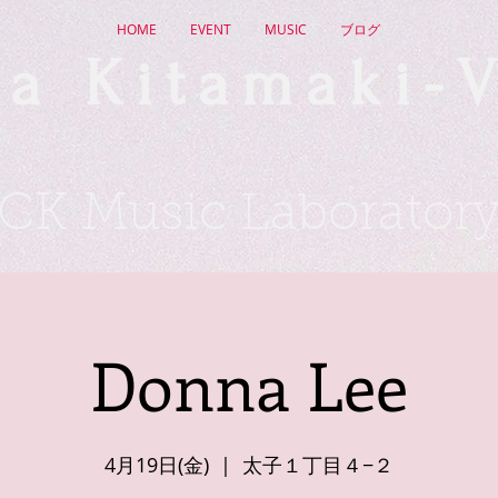
HOME
EVENT
MUSIC
ブログ
a Kitamaki-V
CK Music Laborator
Donna Lee
4月19日(金)
  |  
太子１丁目４−２