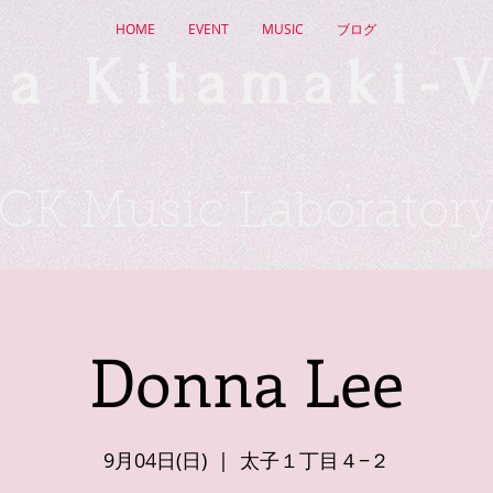
HOME
EVENT
MUSIC
ブログ
a Kitamaki-V
CK Music Laborator
Donna Lee
9月04日(日)
  |  
太子１丁目４−２