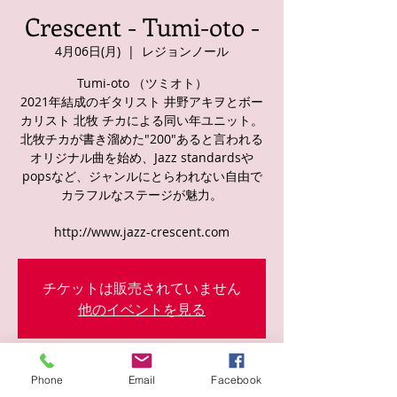
Crescent - Tumi-oto -
4月06日(月)
  |  
レジョンノール
Tumi-oto （ツミオト）
2021年結成のギタリスト 井野アキヲとボー
カリスト 北牧 チカによる同い年ユニット。
北牧チカが書き溜めた"200"あると言われる
オリジナル曲を始め、Jazz standardsや
popsなど、ジャンルにとらわれない自由で
カラフルなステージが魅力。
http://www.jazz-crescent.com
チケットは販売されていません
他のイベントを見る
日時・場所
Phone
Email
Facebook