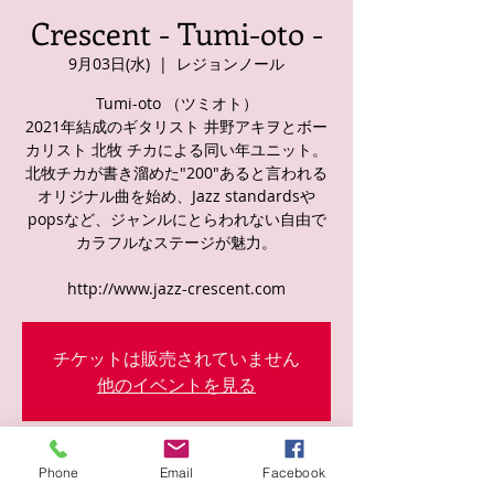
Crescent - Tumi-oto -
9月03日(水)
  |  
レジョンノール
Tumi-oto （ツミオト）
2021年結成のギタリスト 井野アキヲとボー
カリスト 北牧 チカによる同い年ユニット。
北牧チカが書き溜めた"200"あると言われる
オリジナル曲を始め、Jazz standardsや
popsなど、ジャンルにとらわれない自由で
カラフルなステージが魅力。
http://www.jazz-crescent.com
チケットは販売されていません
他のイベントを見る
日時・場所
Phone
Email
Facebook