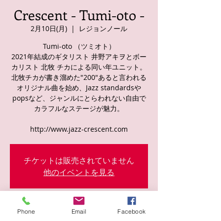
Crescent - Tumi-oto -
2月10日(月)
  |  
レジョンノール
Tumi-oto （ツミオト）
2021年結成のギタリスト 井野アキヲとボー
カリスト 北牧 チカによる同い年ユニット。
北牧チカが書き溜めた"200"あると言われる
オリジナル曲を始め、Jazz standardsや
popsなど、ジャンルにとらわれない自由で
カラフルなステージが魅力。
http://www.jazz-crescent.com
チケットは販売されていません
他のイベントを見る
日時・場所
Phone
Email
Facebook