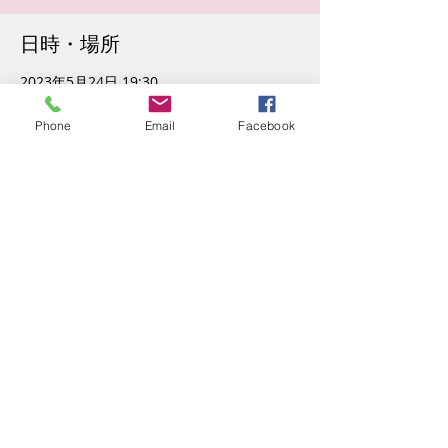
日時・場所
2023年5月24日 19:30
大阪市, 日本、〒530-0002 大阪府大阪市北
区曾根崎新地１丁目３−１１
Phone
Email
Facebook
イベントについて
2021年結成のギタリスト 井野アキヲとの
Duo
オリジナルを始め、Jazz standardsやpops
などカラフルな内容でお届けします
このイベントをシェア