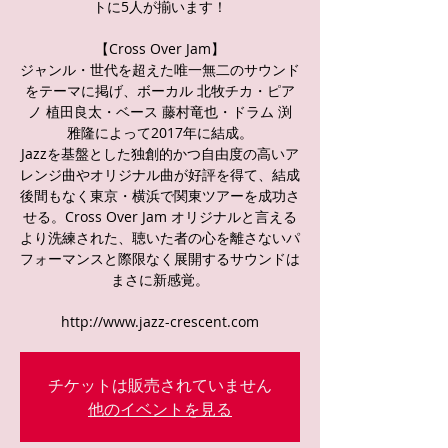
トに5人が揃います！
【Cross Over Jam】
ジャンル・世代を超えた唯一無二のサウンド
をテーマに掲げ、ボーカル 北牧チカ・ピア
ノ 植田良太・ベース 藤村竜也・ドラム 渕
雅隆によって2017年に結成。
Jazzを基盤とした独創的かつ自由度の高いア
レンジ曲やオリジナル曲が好評を得て、結成
後間もなく東京・横浜で関東ツアーを成功さ
せる。Cross Over Jam オリジナルと言える
より洗練された、聴いた者の心を離さないパ
フォーマンスと際限なく展開するサウンドは
まさに新感覚。
http://www.jazz-crescent.com
チケットは販売されていません
他のイベントを見る