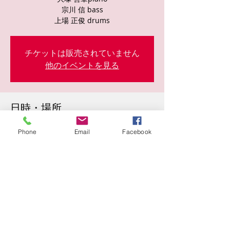
宗川 信 bass
上場 正俊 drums
チケットは販売されていません
他のイベントを見る
日時・場所
2023年10月12日 19:30
Phone
Email
Facebook
東心斎橋１丁目７−２５, 日本、〒542-0083
大阪府大阪市中央区東心斎橋１丁目７−２５
このイベントをシェア