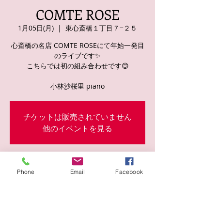
COMTE ROSE
1月05日(月)
  |  
東心斎橋１丁目７−２５
心斎橋の名店 COMTE ROSEにて年始一発目
のライブです✨
こちらでは初の組み合わせです😊
チケットは販売されていません
他のイベントを見る
日時・場所
Phone
Email
Facebook
2026年1月05日 19:30
東心斎橋１丁目７−２５, 日本、〒542-0083
大阪府大阪市中央区東心斎橋１丁目７−２５