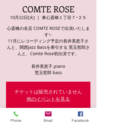
COMTE ROSE
10月22日(火)
  |  
東心斎橋１丁目７−２５
心斎橋の名店 COMTE ROSEで出演いたしま
す✨
11月にレコーディング予定の長井美恵子さ
んと、関西Jazz Bassを牽引する 荒玉哲郎さ
んと、Comte Rose初出演です。
長井美恵子 piano
チケットは販売されていません
他のイベントを見る
Phone
Email
Facebook
日時・場所