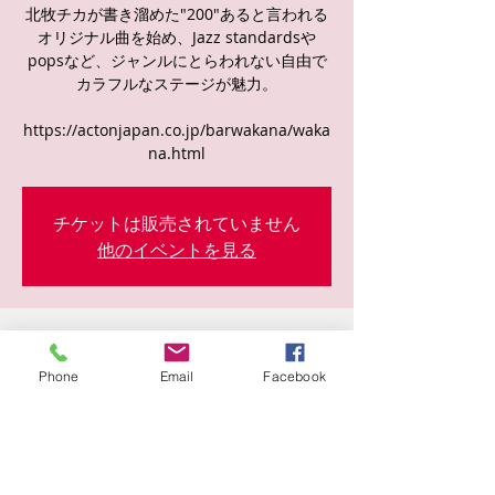
北牧チカが書き溜めた"200"あると言われる
オリジナル曲を始め、Jazz standardsや
popsなど、ジャンルにとらわれない自由で
カラフルなステージが魅力。
https://actonjapan.co.jp/barwakana/waka
na.html
チケットは販売されていません
他のイベントを見る
日時・場所
Phone
Email
Facebook
2024年2月21日 19:30
Barわかな, 日本、〒530-0002 大阪府大阪市
北区曾根崎新地１丁目１−４１ アストリア
ジロービル 4階