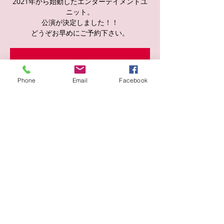
2021年から始動したエンターテイメントユ
ニット。
公演が決定しました！！
どうぞお早めにご予約下さい。
チケットは販売されていません
他のイベントを見る
Phone
Email
Facebook
日時・場所
2025年8月21日 19:00
ALWAYS 梅田店, 日本、〒530-0055 大阪府
大阪市北区野崎町６−８ トレックノース梅田
ビル B1
このイベントをシェア