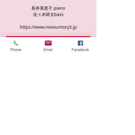
長井美恵子 piano
佐々木研太bass
https://www.newsuntory5.jp
チケットは販売されていません
Phone
Email
Facebook
他のイベントを見る
日時・場所
2025年3月02日 14:00
曾根崎２丁目１０−１５, 日本、〒530-0057
大阪府大阪市北区曾根崎２丁目１０−１５
このイベントをシェア